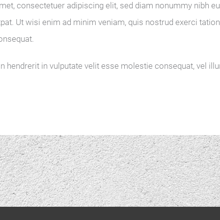
et, consectetuer adipiscing elit, sed diam nonummy nibh eui
at. Ut wisi enim ad minim veniam, quis nostrud exerci tation
consequat.
n hendrerit in vulputate velit esse molestie consequat, vel ill