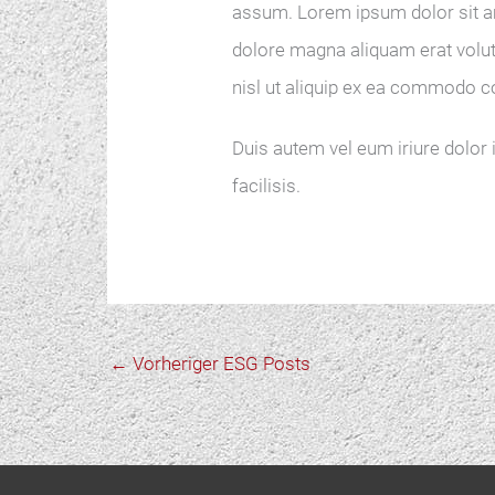
assum. Lorem ipsum dolor sit am
dolore magna aliquam erat volutp
nisl ut aliquip ex ea commodo 
Duis autem vel eum iriure dolor i
facilisis.
←
Vorheriger ESG Posts