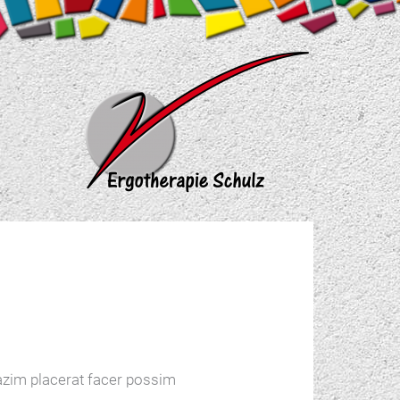
azim placerat facer possim