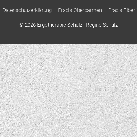
Datenschutzerklärung
Praxis Oberbarmen
Praxis Elberf
© 2026
Ergotherapie Schulz
| Regine Schulz