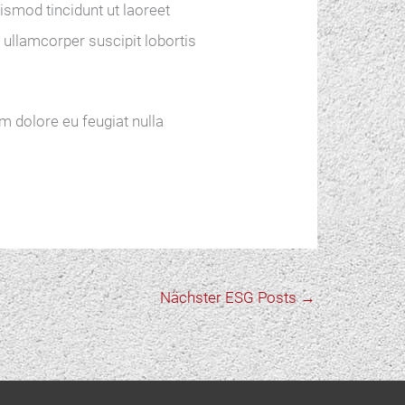
smod tincidunt ut laoreet
 ullamcorper suscipit lobortis
um dolore eu feugiat nulla
Nächster ESG Posts
→