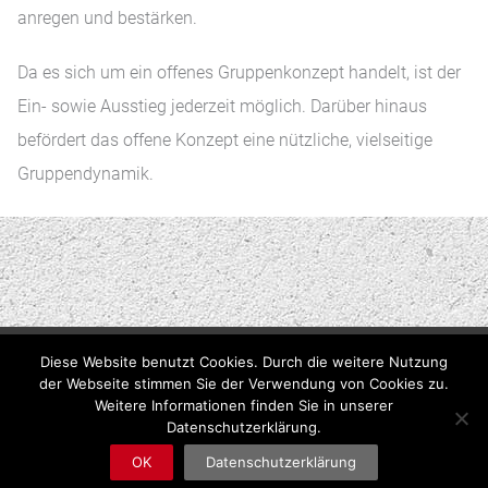
anregen und bestärken.
Da es sich um ein offenes Gruppenkonzept handelt, ist der
Ein- sowie Ausstieg jederzeit möglich. Darüber hinaus
befördert das offene Konzept eine nützliche, vielseitige
Gruppendynamik.
Diese Website benutzt Cookies. Durch die weitere Nutzung
Impressum
Datenschutzerklärung
der Webseite stimmen Sie der Verwendung von Cookies zu.
Praxis Oberbarmen
Praxis Elberfeld
Kontakt
Weitere Informationen finden Sie in unserer
Datenschutzerklärung.
© 2026
Ergotherapie Schulz
| Regine Schulz
OK
Datenschutzerklärung