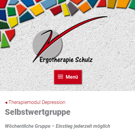
Zum
Inhalt
springen
Menü
Menü
◂ Therapiemodul Depression
Selbstwert­gruppe
Wöchentliche Gruppe – Einstieg jederzeit möglich