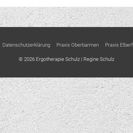
Datenschutzerklärung
Praxis Oberbarmen
Praxis Elberf
© 2026
Ergotherapie Schulz
| Regine Schulz