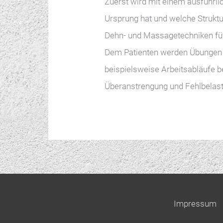
Zuerst wird mit einem ausführl
Ursprung hat und welche Struktur
Dehn- und Massagetechniken für
Dem Patienten werden Übungen 
beispielsweise Arbeitsabläufe b
Überanstrengung und Fehlbelas
Impressum