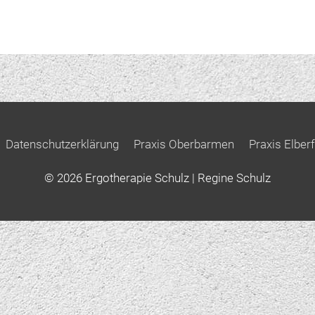
Datenschutzerklärung
Praxis Oberbarmen
Praxis Elberf
© 2026
Ergotherapie Schulz
| Regine Schulz