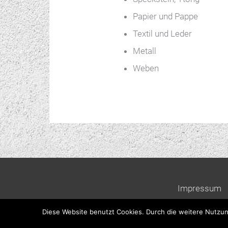
Papier und Pappe
Textil und Leder
Metall
Weben
Impressum
Diese Website benutzt Cookies. Durch die weitere Nutzun