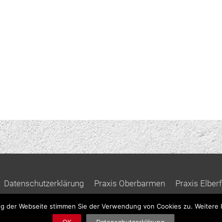
Datenschutzerklärung
Praxis Oberbarmen
Praxis Elberf
g der Webseite stimmen Sie der Verwendung von Cookies zu. Weitere I
© 2026
Ergotherapie Schulz
| Regine Schulz