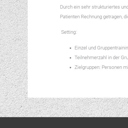
Durch ein sehr strukturiertes u
Patienten Rechnung getragen, d
Setting:
Einzel und Gruppentraini
Teilnehmerzahl in der Gru
Zielgruppen: Personen mi