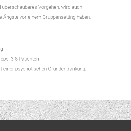
nd überschaubares Vorgehen, wird auch
ie Ängste vor einem Gruppensetting haben.
ng
ppe: 3-8 Patienten
t einer psychotischen Grunderkrankung.