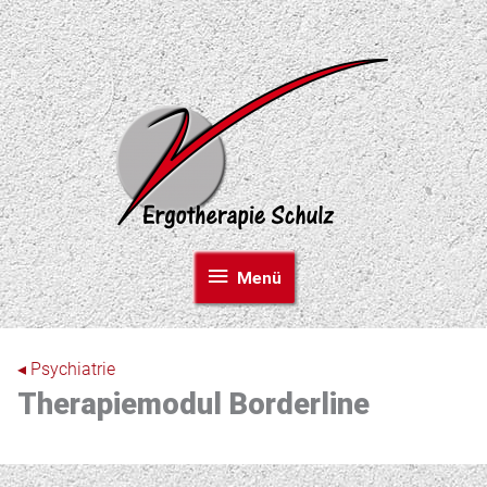
Zum
Inhalt
springen
Menü
Menü
◂ Psychiatrie
Therapiemodul Borderline