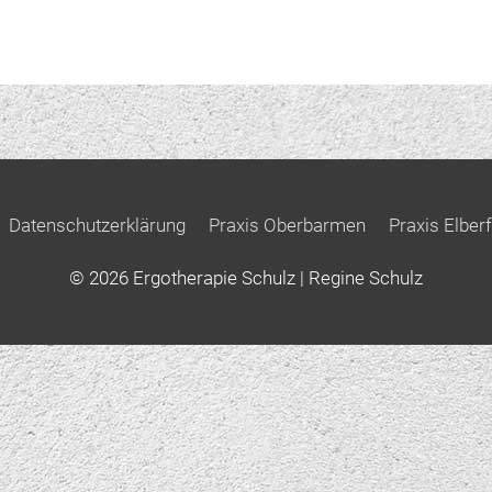
Datenschutzerklärung
Praxis Oberbarmen
Praxis Elberf
© 2026
Ergotherapie Schulz
| Regine Schulz