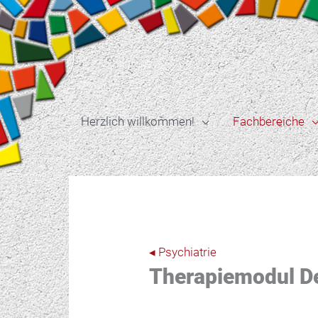
Zum
Inhalt
springen
Herzlich willkommen!
Fachbereiche
◂ Psychiatrie
Therapiemodul D