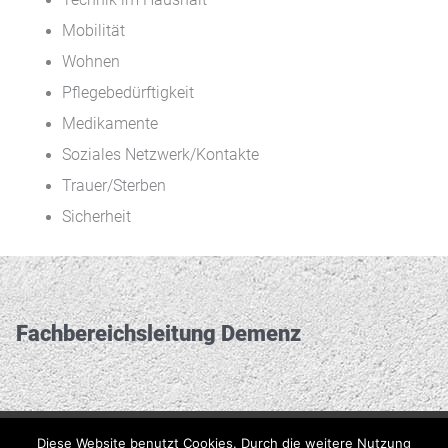
Mobilität
Wohnen
Pflegebedürftigkeit
Medikamente
Soziales Netzwerk/Kontakte
Trauer/Sterben
Sicherheit
Fachbereichs­leitung Demenz
Diese Website benutzt Cookies. Durch die weitere Nutzung