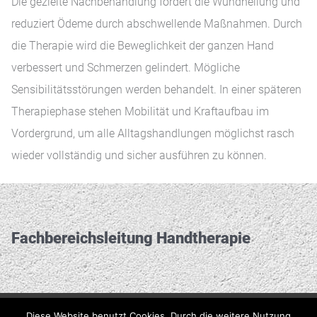
Die gezielte Nachbehandlung fördert die Wundheilung und
reduziert Ödeme durch abschwellende Maßnahmen. Durch
die Therapie wird die Beweglichkeit der ganzen Hand
verbessert und Schmerzen gelindert. Mögliche
Sensibilitätsstörungen werden behandelt. In einer späteren
Therapiephase stehen Mobilität und Kraftaufbau im
Vordergrund, um alle Alltagshandlungen möglichst rasch
wieder vollständig und sicher ausführen zu können.
Fachbereichs­leitung Handtherapie
Diese Website benutzt Cookies. Durch die weitere Nutzung