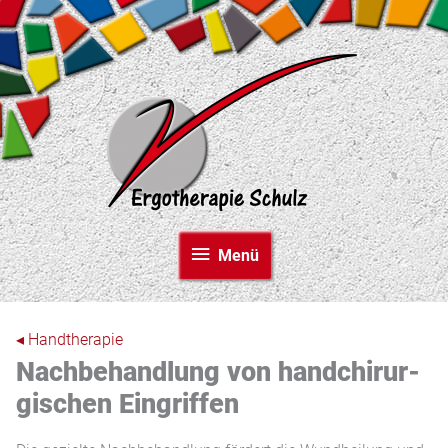
Zum
Inhalt
springen
Menü
Menü
◂ Handtherapie
Nachbehandlung von hand­chirur­
gischen Eingriffen