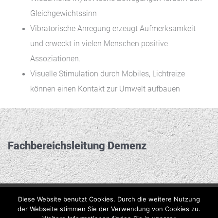
Gleichgewichtssinn
Vibratorische Anregung erzeugt Aufmerksamkeit
und erweckt in vielen Menschen positive
Assoziationen.
Visuelle Stimulation durch Mobiles, Lichtreize
können einen Kontakt zur Umwelt aufbauen
Fachbereichs­leitung Demenz
Diese Website benutzt Cookies. Durch die weitere Nutzung
Impressum
Datenschutzerklärung
der Webseite stimmen Sie der Verwendung von Cookies zu.