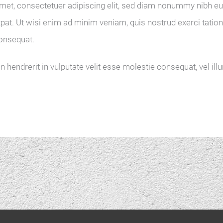
et, consectetuer adipiscing elit, sed diam nonummy nibh eui
at. Ut wisi enim ad minim veniam, quis nostrud exerci tation
consequat.
n hendrerit in vulputate velit esse molestie consequat, vel ill