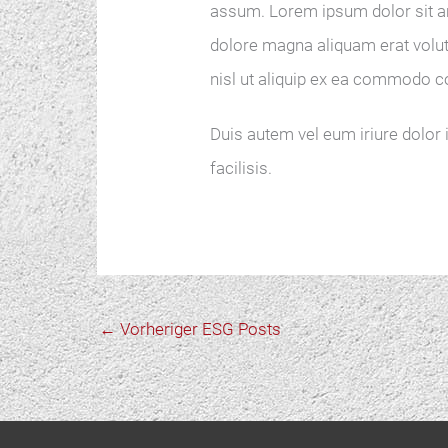
assum. Lorem ipsum dolor sit am
dolore magna aliquam erat volutp
nisl ut aliquip ex ea commodo 
Duis autem vel eum iriure dolor i
facilisis.
←
Vorheriger ESG Posts