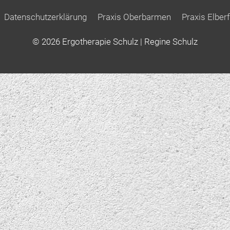
Datenschutzerklärung
Praxis Oberbarmen
Praxis Elberf
© 2026
Ergotherapie Schulz
| Regine Schulz