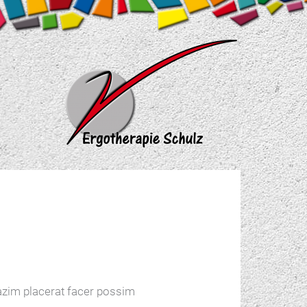
azim placerat facer possim