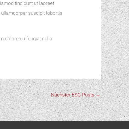
smod tincidunt ut laoreet
 ullamcorper suscipit lobortis
um dolore eu feugiat nulla
Nächster ESG Posts
→