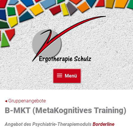
Zum
Inhalt
springen
Menü
Menü
◂ Gruppenangebote
B-MKT (Meta­Kognitives Training)
Angebot des Psychiatrie-Therapiemoduls
Borderline