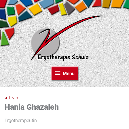
Zum
Inhalt
springen
Menü
Menü
◂ Team
Hania Ghazaleh
Ergotherapeutin