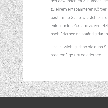
des gewünschten Zustandes, der
zu einem entspannteren Körper f
bestimmte Sätze, wie „Ich bin ru
entspannten Zustand zu versetz
nach Erlernen selbständig durc
Uns ist wichtig, dass sie auch 
regelmäßige Übung erlernen.