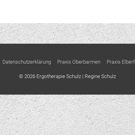
Datenschutzerklärung
Praxis Oberbarmen
Praxis Elberf
© 2026
Ergotherapie Schulz
| Regine Schulz