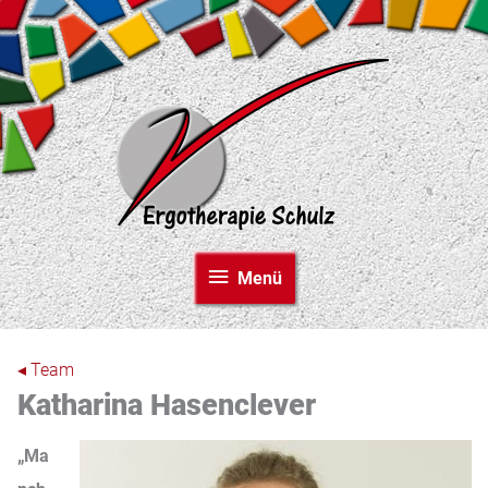
Zum
Inhalt
springen
Menü
Menü
◂ Team
Katharina ­Hasenclever
„Ma