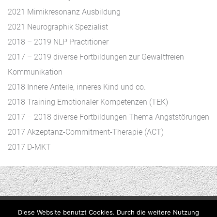
2021 Mimikresonanz Ausbildung
2021 Neurographik Spezialist
2018 – 2019 NLP Practitioner
2017 – 2019 diverse Fortbildungen zur Gewaltfreien
Kommunikation
2018 Innere Anteile, inneres Kind und co.
2018 Training Emotionaler Kompetenzen (TEK)
2017 – 2018 diverse Fortbildungen Thema Angststörungen
2017 Akzeptanz-Commitment-Therapie (ACT)
2017 D-MKT
Diese Website benutzt Cookies. Durch die weitere Nutzung